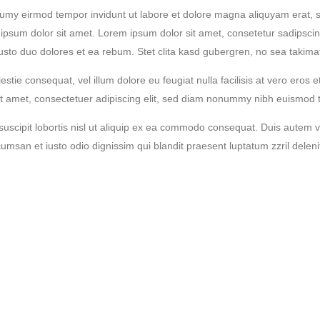
numy eirmod tempor invidunt ut labore et dolore magna aliquyam erat, s
ipsum dolor sit amet. Lorem ipsum dolor sit amet, consetetur sadipscin
sto duo dolores et ea rebum. Stet clita kasd gubergren, no sea takima
estie consequat, vel illum dolore eu feugiat nulla facilisis at vero eros
 sit amet, consectetuer adipiscing elit, sed diam nonummy nibh euismod 
uscipit lobortis nisl ut aliquip ex ea commodo consequat. Duis autem vel
cumsan et iusto odio dignissim qui blandit praesent luptatum zzril delenit 