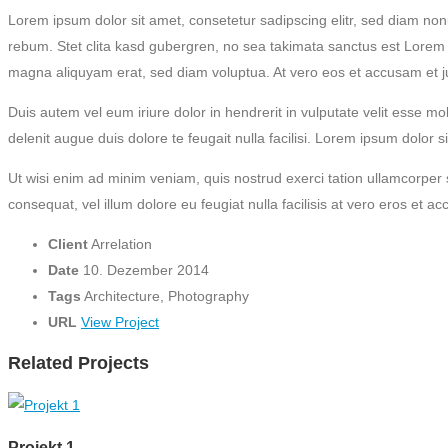
Lorem ipsum dolor sit amet, consetetur sadipscing elitr, sed diam no
rebum. Stet clita kasd gubergren, no sea takimata sanctus est Lorem 
magna aliquyam erat, sed diam voluptua. At vero eos et accusam et ju
Duis autem vel eum iriure dolor in hendrerit in vulputate velit esse mol
delenit augue duis dolore te feugait nulla facilisi. Lorem ipsum dolor
Ut wisi enim ad minim veniam, quis nostrud exerci tation ullamcorper s
consequat, vel illum dolore eu feugiat nulla facilisis at vero eros et ac
Client
Arrelation
Date
10. Dezember 2014
Tags
Architecture, Photography
URL
View Project
Related Projects
Projekt 1